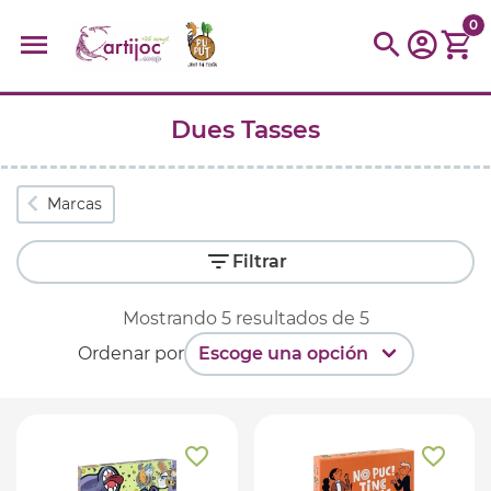
0
Dues Tasses
Búsquedas populares
muñeca
Parchís
Moulin
montessori
peonza
Marcas
kit
kidynight
Puzzle
Botella
Panera
Filtrar
Mostrando
5
resultados de
5
Ordenar por