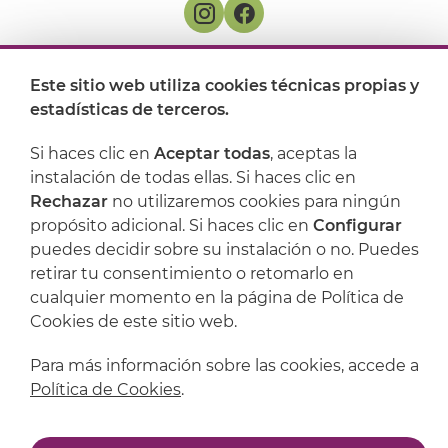
Dónde encontrarnos
Este sitio web utiliza cookies técnicas propias y
estadísticas de terceros.
Artijoc
Si haces clic en
Aceptar todas
, aceptas la
Soporte
instalación de todas ellas. Si haces clic en
Rechazar
no utilizaremos cookies para ningún
propósito adicional. Si haces clic en
Configurar
puedes decidir sobre su instalación o no. Puedes
retirar tu consentimiento o retomarlo en
cualquier momento en la página de Política de
Cookies de este sitio web.
Para más información sobre las cookies, accede a
Política de Cookies
.
Aviso legal
Política de privacidad
Política de cookies
Condiciones de compra