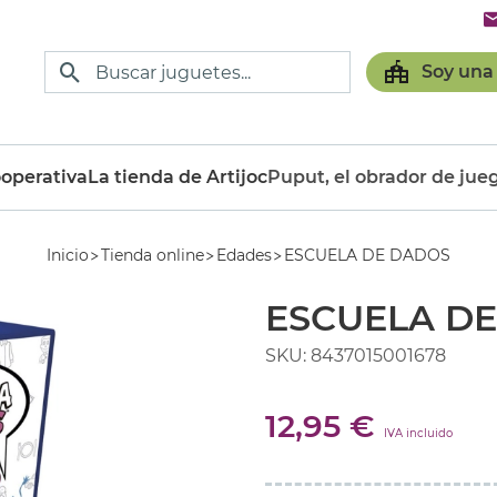
Soy una
operativa
La tienda de Artijoc
Puput, el obrador de jue
Inicio
Tienda online
Edades
ESCUELA DE DADOS
ESCUELA D
SKU: 8437015001678
12,95 €
IVA incluido