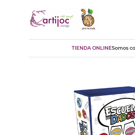
TIENDA ONLINE
Somos co
Búsquedas populares
muñeca
Parchís
Moulin
montessori
peonza
kit
kidynight
Puzzle
Botella
Panera