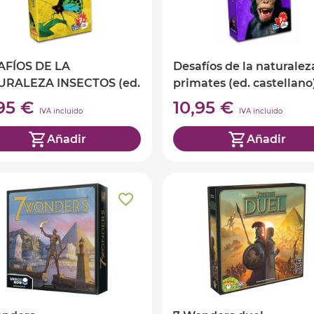
AFÍOS DE LA
Desafíos de la naturalez
URALEZA INSECTOS (ed.
primates (ed. castellano
ellano)
,95 €
10,95 €
IVA incluido
IVA incluido
Añadir
Añadir