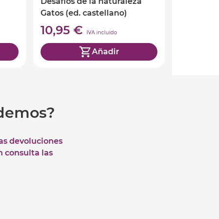
Desafíos de la naturaleza
Gatos (ed. castellano)
10,95 €
IVA incluido
Añadir
udemos?
las devoluciones
n consulta las