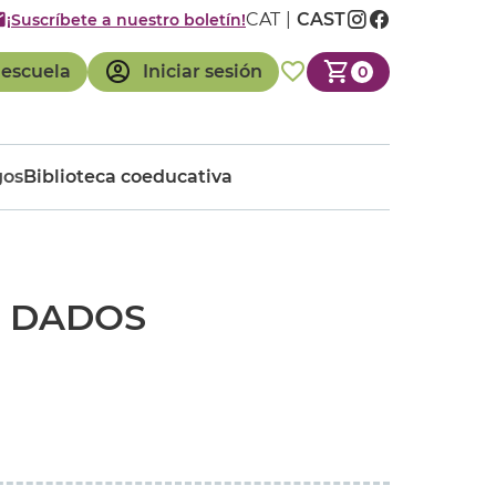
CAT
CAST
¡Suscríbete a nuestro boletín!
 escuela
Iniciar sesión
0
gos
Biblioteca coeducativa
E DADOS