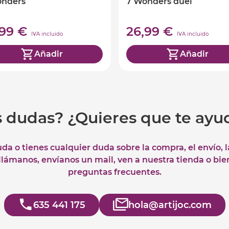
onders
7 Wonders duel
,99 €
26,99 €
IVA incluido
IVA incluido
Añadir
Añadir
s dudas? ¿Quieres que te ay
uda o tienes cualquier duda sobre la compra, el envío, 
 llámanos, envíanos un mail, ven a nuestra tienda o bie
preguntas frecuentes.
635 441 175
hola@artijoc.com