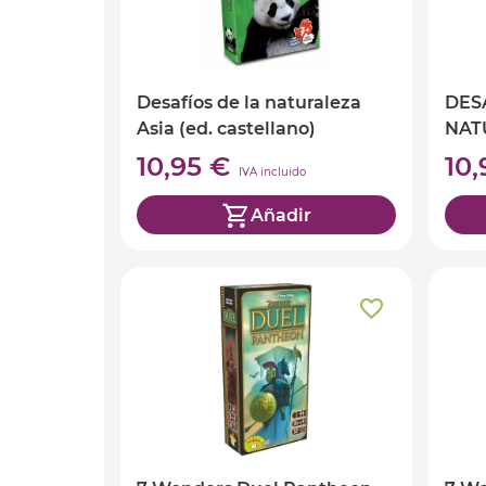
Desafíos de la naturaleza
DES
Asia (ed. castellano)
NAT
cast
10,95 €
10
IVA incluido
Añadir