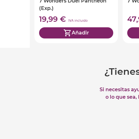
7 Wonders Duel Pantheon
7 W
(Exp.)
19,99 €
47
IVA incluido
Añadir
¿Tiene
Si necesitas ay
o lo que sea,