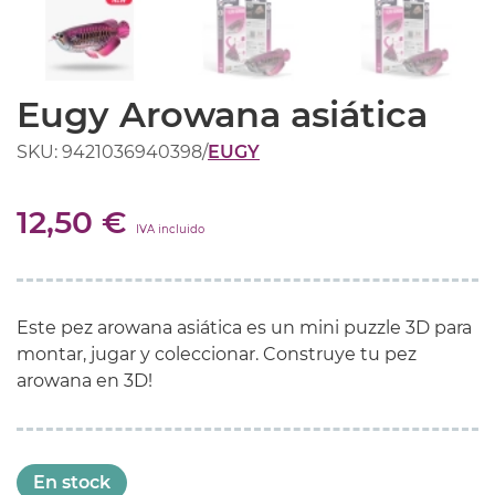
Eugy Arowana asiática
SKU: 9421036940398
/
EUGY
12,50 €
IVA incluido
Este
pez arowana asiática
es un
mini
puzzle
3D
para
montar
, jugar
y coleccionar
.
Construye tu
pez
arowana
en 3D
!
En stock