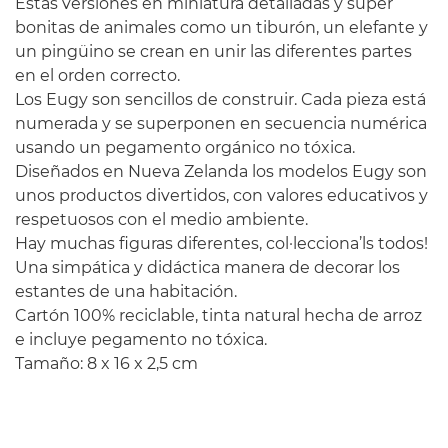
Estas versiones en miniatura detalladas y súper
bonitas de animales como un tiburón, un elefante y
un pingüino se crean en unir las diferentes partes
en el orden correcto.
Los Eugy son sencillos de construir. Cada pieza está
numerada y se superponen en secuencia numérica
usando un pegamento orgánico no tóxica.
Diseñados en Nueva Zelanda los modelos Eugy son
unos productos divertidos, con valores educativos y
respetuosos con el medio ambiente.
Hay muchas figuras diferentes, col·lecciona’ls todos!
Una simpática y didáctica manera de decorar los
estantes de una habitación.
Cartón
100%
reciclable
,
tinta
natural
hecha
de arroz
e incluye
pegamento no
tóxica
.
Tamaño
:
8 x
16 x
2,5
cm