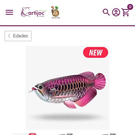
0
Búsquedas populares
Edades
muñeca
Parchís
Moulin
montessori
peonza
kit
kidynight
Puzzle
Botella
Panera