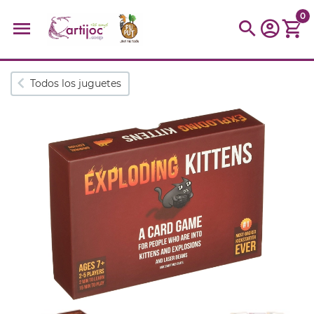
0
Búsquedas populares
Todos los juguetes
muñeca
Parchís
Moulin
montessori
peonza
kit
kidynight
Puzzle
Botella
Panera