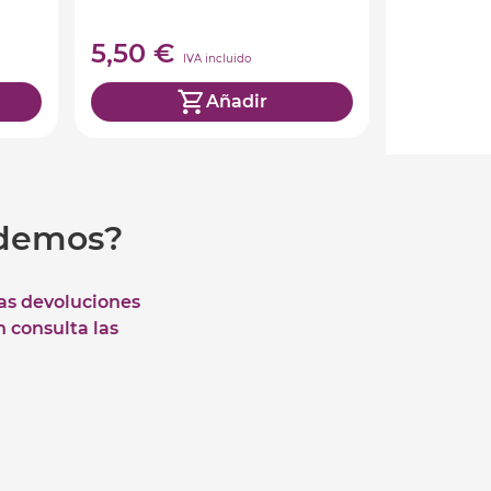
5,50 €
IVA incluido
Añadir
udemos?
las devoluciones
n consulta las