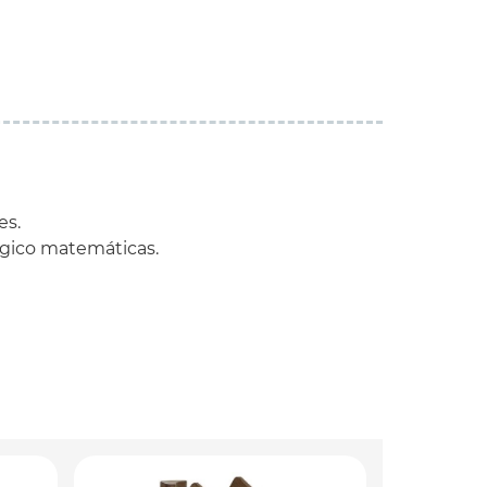
es.
ógico matemáticas.