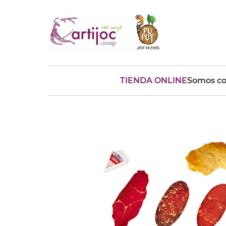
TIENDA ONLINE
Somos co
Búsquedas populares
muñeca
Parchís
Moulin
montessori
peonza
kit
kidynight
Puzzle
Botella
Panera