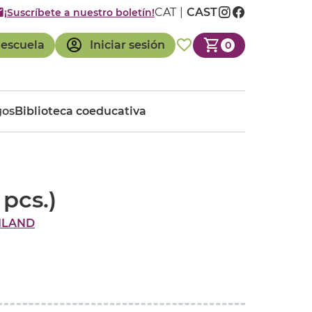
CAT
CAST
¡Suscríbete a nuestro boletín!
 escuela
Iniciar sesión
0
gos
Biblioteca coeducativa
pcs.)
ILAND