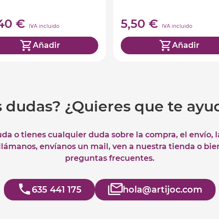
,40 €
5,50 €
IVA incluido
IVA incluido
Añadir
Añadir
s dudas? ¿Quieres que te ay
uda o tienes cualquier duda sobre la compra, el envío, 
 llámanos, envíanos un mail, ven a nuestra tienda o bie
preguntas frecuentes.
635 441 175
hola@artijoc.com