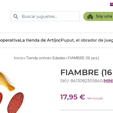
Soy una
operativa
La tienda de Artijoc
Puput, el obrador de jue
Inicio
Tienda online
Edades
FIAMBRE (16 pcs.)
FIAMBRE (16 
SKU: 8413082305840
/
MIN
17,95 €
IVA incluido