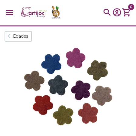
0
Búsquedas populares
Edades
muñeca
Parchís
Moulin
montessori
peonza
kit
kidynight
Puzzle
Botella
Panera