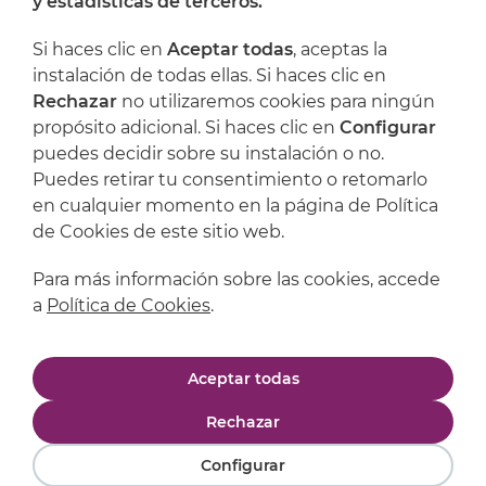
y estadísticas de terceros.
Dónde encontrarnos
Si haces clic en
Aceptar todas
, aceptas la
Artijoc
instalación de todas ellas. Si haces clic en
Rechazar
no utilizaremos cookies para ningún
Soporte
propósito adicional. Si haces clic en
Configurar
puedes decidir sobre su instalación o no.
Puedes retirar tu consentimiento o retomarlo
en cualquier momento en la página de Política
de Cookies de este sitio web.
Para más información sobre las cookies, accede
a
Política de Cookies
.
Aviso legal
Política de privacidad
Aceptar todas
Política de cookies
Condiciones de compra
Rechazar
Configurar
Powered by
Comertis