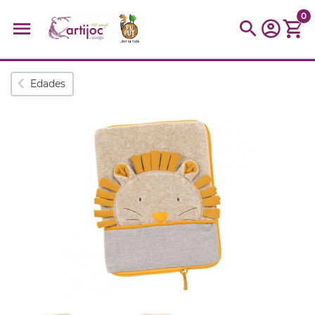
0
Búsquedas populares
Edades
muñeca
Parchís
Moulin
montessori
peonza
kit
kidynight
Puzzle
Botella
Panera