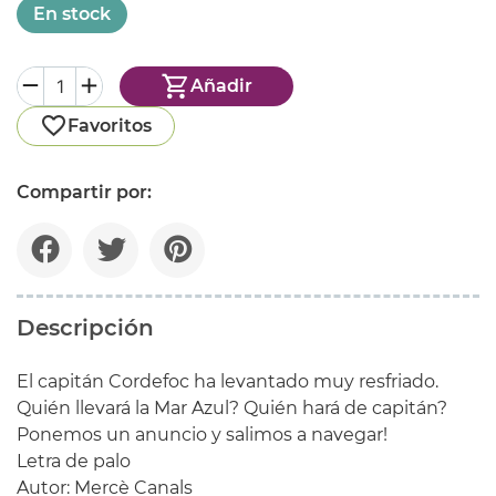
En stock
Añadir
Favoritos
Compartir por:
Descripción
El
capitán
Cordefoc
ha
levantado muy
resfriado
.
Quién
llevará
la
Mar
Azul
?
Quién
hará
de
capitán
?
Ponemos
un anuncio y
salimos
a navegar!
Letra
de palo
Autor
: Mercè
Canals