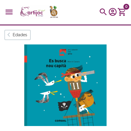
0
Búsquedas populares
Edades
muñeca
Parchís
Moulin
montessori
peonza
kit
kidynight
Puzzle
Botella
Panera