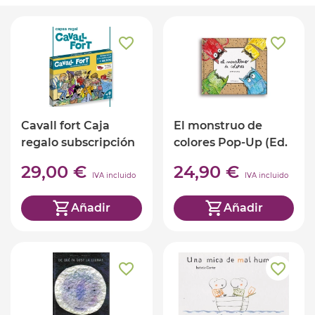
Cavall fort Caja
El monstruo de
regalo subscripción
colores Pop-Up (Ed.
de 4 meses
Catalan)
29,00 €
24,90 €
IVA incluido
IVA incluido
Añadir
Añadir