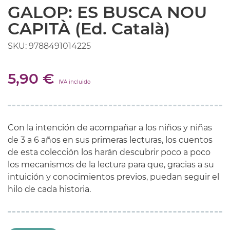
GALOP: ES BUSCA NOU
CAPITÀ (Ed. Català)
SKU: 9788491014225
5,90 €
IVA incluido
Con
la intención
de acompañar a los
niños y niñas
de
3 a 6 años
en sus
primeras
lecturas,
los cuentos
de esta
colección
los
harán descubrir
poco a
poco
los
mecanismos
de la lectura
para que,
gracias a su
intuición
y conocimientos
previos,
puedan
seguir el
hilo
de cada
historia.