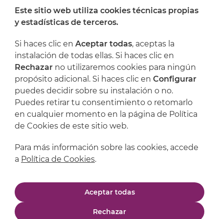
Este sitio web utiliza cookies técnicas propias
y estadísticas de terceros.
Dónde encontrarnos
Si haces clic en
Aceptar todas
, aceptas la
Artijoc
instalación de todas ellas. Si haces clic en
Rechazar
no utilizaremos cookies para ningún
Soporte
propósito adicional. Si haces clic en
Configurar
puedes decidir sobre su instalación o no.
Puedes retirar tu consentimiento o retomarlo
en cualquier momento en la página de Política
de Cookies de este sitio web.
Para más información sobre las cookies, accede
a
Política de Cookies
.
Aviso legal
Política de privacidad
Aceptar todas
Política de cookies
Condiciones de compra
Rechazar