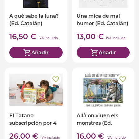
A qué sabe la luna?
Una mica de mal
(Ed. Catalán)
humor (Ed. Catalán)
16,50 €
13,00 €
IVA incluido
IVA incluido
Añadir
Añadir
El Tatano
Allà on viuen els
subscripción por 4
monstres (Ed.
meses
Catalán)
26,00 €
16,00 €
IVA incluido
IVA incluido