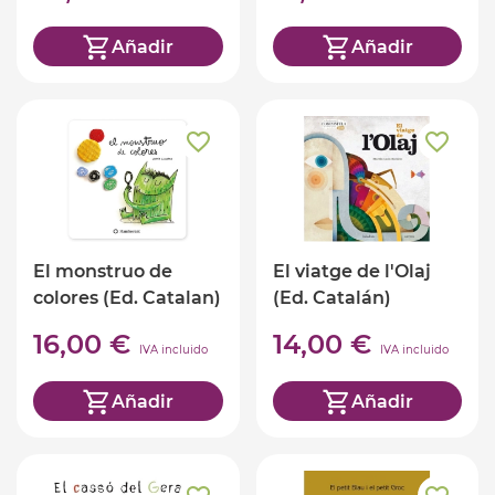
Añadir
Añadir
El monstruo de
El viatge de l'Olaj
colores (Ed. Catalan)
(Ed. Catalán)
16,00 €
14,00 €
IVA incluido
IVA incluido
Añadir
Añadir