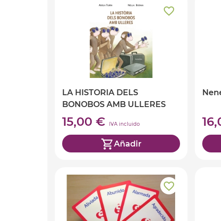
LA HISTORIA DELS
Nene
BONOBOS AMB ULLERES
(Ed. Catalán)
15,00 €
16
IVA incluido
Añadir