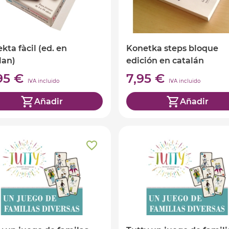
kta fàcil (ed. en
Konetka steps bloque
lan)
edición en catalán
,95 €
7,95 €
IVA incluido
IVA incluido
Añadir
Añadir