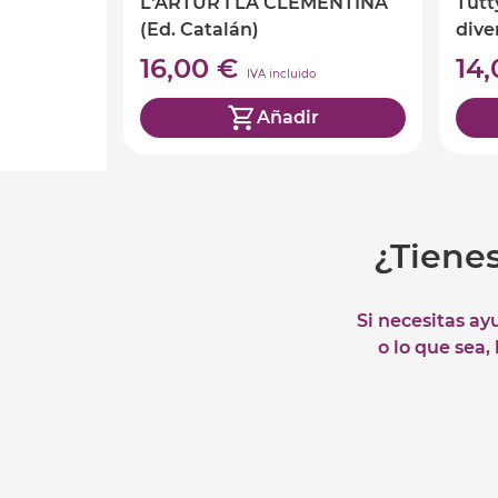
L'ARTUR I LA CLEMENTINA
Tutt
(Ed. Catalán)
dive
16,00 €
14
IVA incluido
Añadir
¿Tiene
Si necesitas ay
o lo que sea,