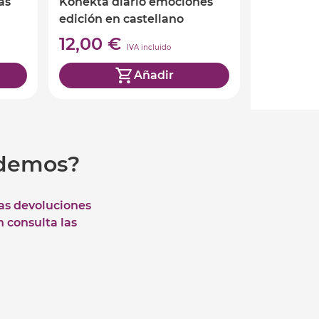
as
Konekta diario emociones
edición en castellano
12,00 €
IVA incluido
Añadir
udemos?
las devoluciones
n consulta las