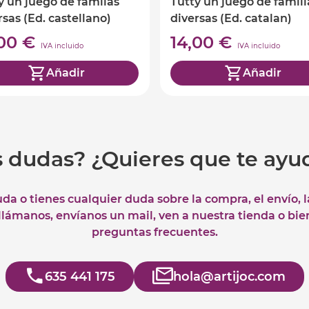
y un juego de familas
Tutty un juego de famili
rsas (Ed. castellano)
diversas (Ed. catalan)
,00 €
14,00 €
IVA incluido
IVA incluido
Añadir
Añadir
s dudas? ¿Quieres que te ay
uda o tienes cualquier duda sobre la compra, el envío, 
 llámanos, envíanos un mail, ven a nuestra tienda o bie
preguntas frecuentes.
635 441 175
hola@artijoc.com