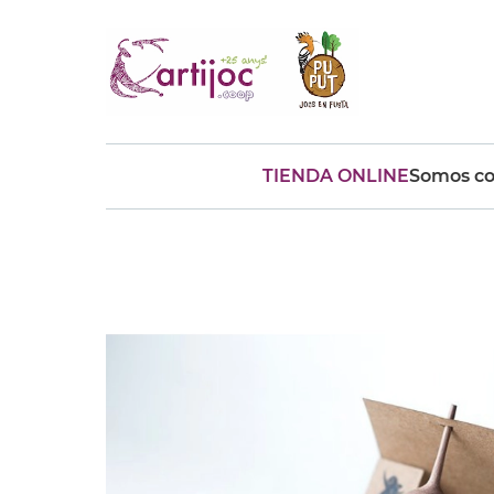
TIENDA ONLINE
Somos co
Búsquedas populares
muñeca
Parchís
Moulin
montessori
peonza
kit
kidynight
Puzzle
Botella
Panera