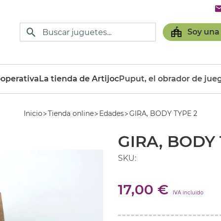
Soy una
operativa
La tienda de Artijoc
Puput, el obrador de jue
Inicio
Tienda online
Edades
GIRA, BODY TYPE 2
GIRA, BODY 
SKU:
17,00 €
IVA incluido