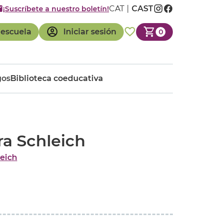
CAT
CAST
¡Suscríbete a nuestro boletín!
 escuela
Iniciar sesión
0
gos
Biblioteca coeducativa
a Schleich
eich