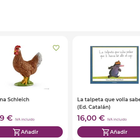
ina Schleich
La talpeta que volia sab
(Ed. Catalán)
99 €
16,00 €
IVA incluido
IVA incluido
Añadir
Añadir