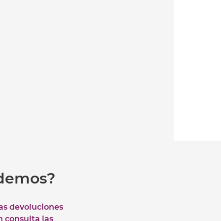
udemos?
las devoluciones
n consulta las