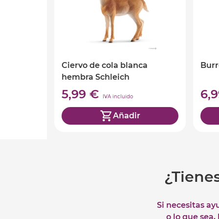
Ciervo de cola blanca
Burr
hembra Schleich
5,99 €
6,
IVA incluido
Añadir
¿Tiene
Si necesitas ay
o lo que sea,