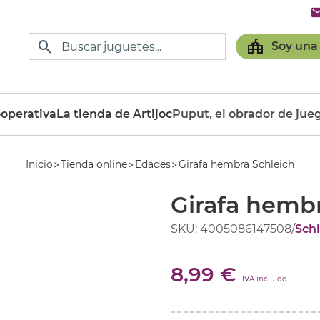
Soy una
operativa
La tienda de Artijoc
Puput, el obrador de jue
Inicio
Tienda online
Edades
Girafa hembra Schleich
Girafa hembr
SKU: 4005086147508
/
Schl
8,99 €
IVA incluido