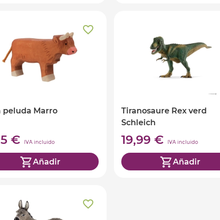
 peluda Marro
Tiranosaure Rex verd
Schleich
95 €
19,99 €
IVA incluido
IVA incluido
Añadir
Añadir