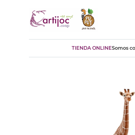
TIENDA ONLINE
Somos co
Búsquedas populares
muñeca
Parchís
Moulin
montessori
peonza
kit
kidynight
Puzzle
Botella
Panera