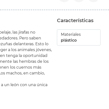
Características
aje, las jirafas no
Materiales
redadores. Pero saben
plástico
ezuñas delanteras. Esto lo
er a los animales jóvenes,
ien tenga la oportunidad
ilmente las hembras de los
enen los cuernos más
Los machos, en cambio,
r a un león con una única