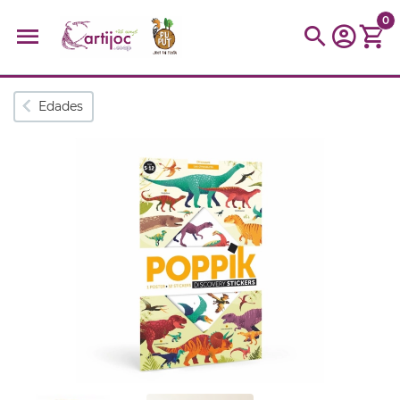
0
Búsquedas populares
Edades
muñeca
Parchís
Moulin
montessori
peonza
kit
kidynight
Puzzle
Botella
Panera