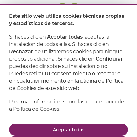
Este sitio web utiliza cookies técnicas propias
y estadísticas de terceros.
Dónde encontrarnos
Si haces clic en
Aceptar todas
, aceptas la
Artijoc
instalación de todas ellas. Si haces clic en
Rechazar
no utilizaremos cookies para ningún
Soporte
propósito adicional. Si haces clic en
Configurar
puedes decidir sobre su instalación o no.
Puedes retirar tu consentimiento o retomarlo
en cualquier momento en la página de Política
de Cookies de este sitio web.
Para más información sobre las cookies, accede
a
Política de Cookies
.
Aviso legal
Política de privacidad
Aceptar todas
Política de cookies
Condiciones de compra