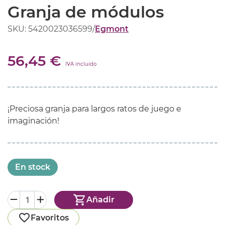
Granja de módulos
SKU: 5420023036599
/
Egmont
56,45 €
IVA incluido
¡Preciosa granja para largos ratos de juego e
imaginación!
En stock
Añadir
Favoritos