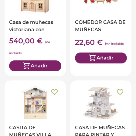
Casa de muñecas
COMEDOR CASA DE
victoriana con
MUÑECAS
accesorios
540,00 €
22,60 €
IVA
IVA incluido
incluido
Añadir
Añadir
CASITA DE
CASA DE MUÑECAS
MUÑECAS VILLA
PARA PINTAR Y