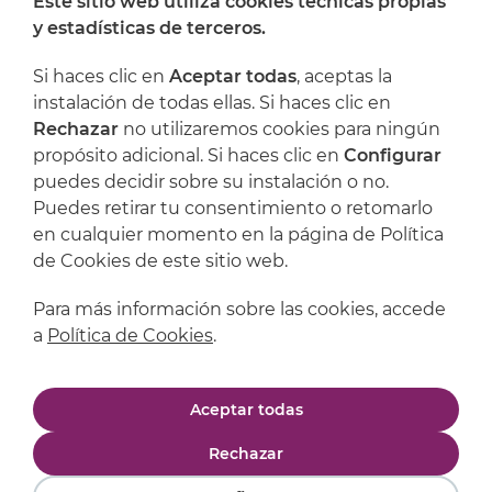
Este sitio web utiliza cookies técnicas propias
y estadísticas de terceros.
Dónde encontrarnos
Si haces clic en
Aceptar todas
, aceptas la
Artijoc
instalación de todas ellas. Si haces clic en
Rechazar
no utilizaremos cookies para ningún
Soporte
propósito adicional. Si haces clic en
Configurar
puedes decidir sobre su instalación o no.
Puedes retirar tu consentimiento o retomarlo
en cualquier momento en la página de Política
de Cookies de este sitio web.
Para más información sobre las cookies, accede
a
Política de Cookies
.
Aviso legal
Política de privacidad
Aceptar todas
Política de cookies
Condiciones de compra
Rechazar