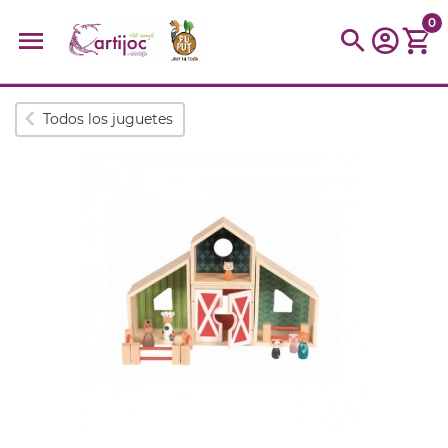
0
Búsquedas populares
Todos los juguetes
muñeca
Parchís
Moulin
montessori
peonza
kit
kidynight
Puzzle
Botella
Panera