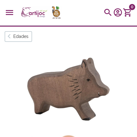
0
Búsquedas populares
Edades
muñeca
Parchís
Moulin
montessori
peonza
kit
kidynight
Puzzle
Botella
Panera