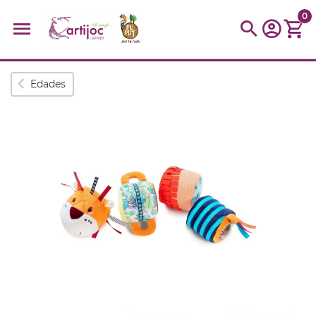
0
Búsquedas populares
Edades
muñeca
Parchís
Moulin
montessori
peonza
kit
kidynight
Puzzle
Botella
Panera