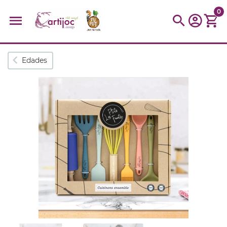
0
Búsquedas populares
Edades
muñeca
Parchís
Moulin
montessori
peonza
kit
kidynight
Puzzle
Botella
Panera