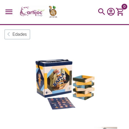
0
Búsquedas populares
Edades
muñeca
Parchís
Moulin
montessori
peonza
kit
kidynight
Puzzle
Botella
Panera