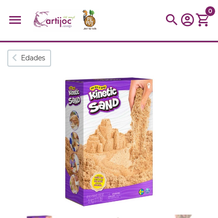
0
Búsquedas populares
Edades
muñeca
Parchís
Moulin
montessori
peonza
kit
kidynight
Puzzle
Botella
Panera