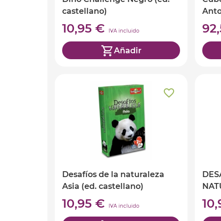
castellano)
Anto
10,95 €
92
IVA incluido
Añadir
Desafíos de la naturaleza
DES
Asia (ed. castellano)
NAT
cast
10,95 €
10
IVA incluido