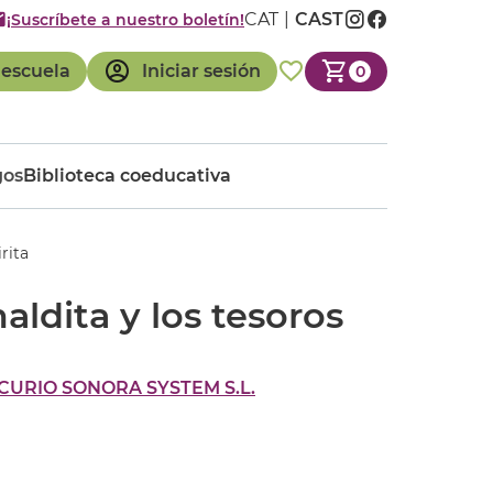
CAT
CAST
¡Suscríbete a nuestro boletín!
 escuela
Iniciar sesión
0
gos
Biblioteca coeducativa
rita
ldita y los tesoros
URIO SONORA SYSTEM S.L.