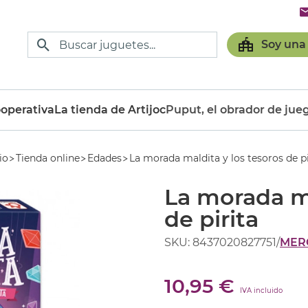
Soy una
operativa
La tienda de Artijoc
Puput, el obrador de jue
io
Tienda online
Edades
La morada maldita y los tesoros de pi
La morada ma
de pirita
SKU: 8437020827751
/
MERC
10,95 €
IVA incluido