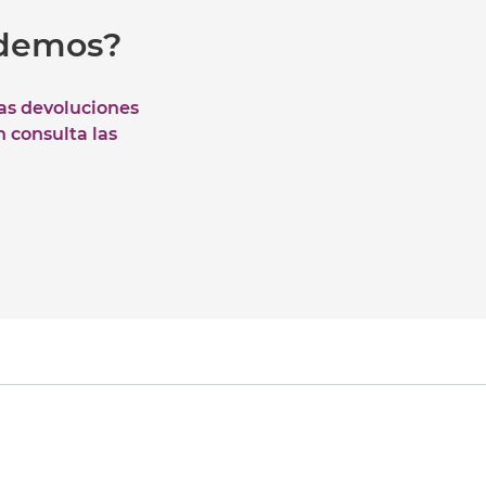
udemos?
las devoluciones
n consulta las