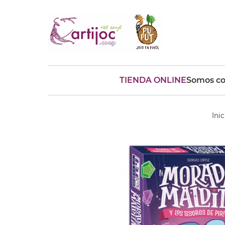
TIENDA ONLINE
Somos co
Búsquedas populares
muñeca
Parchís
Moulin
Inic
montessori
peonza
kit
kidynight
Puzzle
Botella
Panera