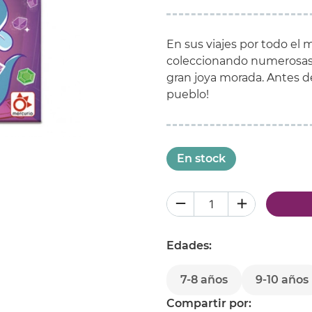
En sus viajes por todo el 
coleccionando numerosas g
gran joya morada. Antes de
pueblo!
En stock
Edades:
7-8 años
9-10 años
Compartir por: