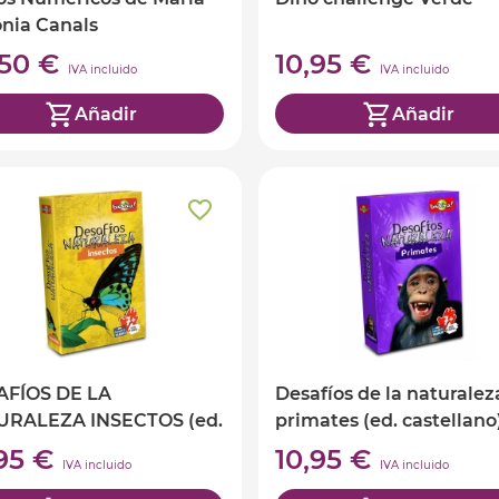
nia Canals
,50 €
10,95 €
IVA incluido
IVA incluido
Añadir
Añadir
AFÍOS DE LA
Desafíos de la naturalez
URALEZA INSECTOS (ed.
primates (ed. castellano
ellano)
,95 €
10,95 €
IVA incluido
IVA incluido