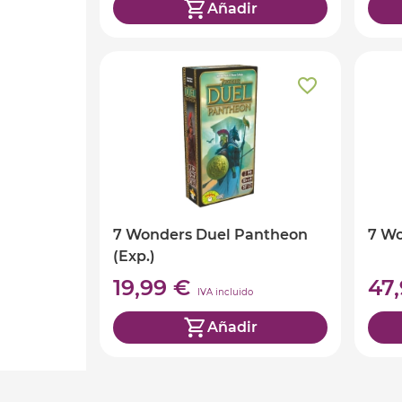
Añadir
7 Wonders Duel Pantheon
7 W
(Exp.)
19,99 €
47
IVA incluido
Añadir