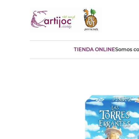
TIENDA ONLINE
Somos co
Búsquedas populares
muñeca
Parchís
Moulin
montessori
peonza
kit
kidynight
Puzzle
Botella
Panera