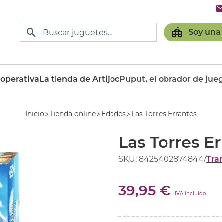
Soy una
operativa
La tienda de Artijoc
Puput, el obrador de jue
Inicio
Tienda online
Edades
Las Torres Errantes
Las Torres E
SKU: 8425402874844
/
Tra
39,95 €
IVA incluido