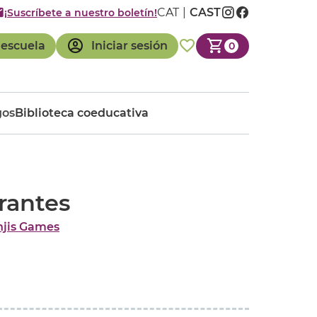
CAT
CAST
¡Suscríbete a nuestro boletín!
 escuela
Iniciar sesión
0
gos
Biblioteca coeducativa
rrantes
njis Games