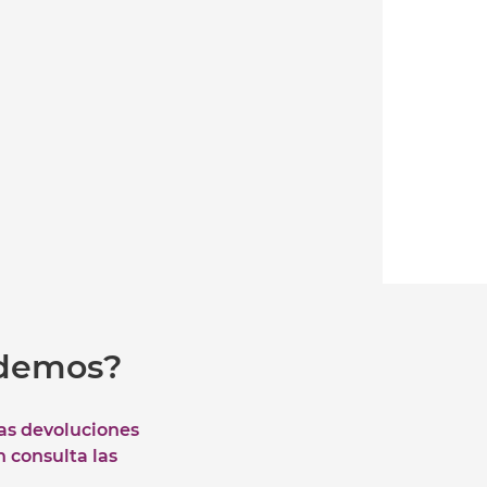
udemos?
las devoluciones
n consulta las