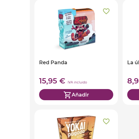
Red Panda
La ú
15,95 €
8,
IVA incluido
Añadir