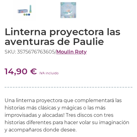
Linterna proyectora las
aventuras de Paulie
SKU: 3575676763605
/
Moulin Roty
14,90 €
IVA incluido
Una linterna
proyectora que
complementará
las
historias
más
clásicas
y
mágicas
o
las más
improvisadas
y alocadas
!
Tres
discos
con tres
historias
diferentes para
hacer
volar
su
imaginación
y
acompañaros
donde desee
.