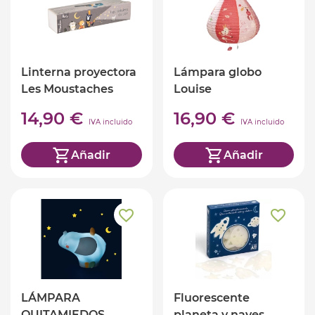
Linterna proyectora
Lámpara globo
Les Moustaches
Louise
14,90 €
16,90 €
IVA incluido
IVA incluido
Añadir
Añadir
LÁMPARA
Fluorescente
QUITAMIEDOS
planeta y naves