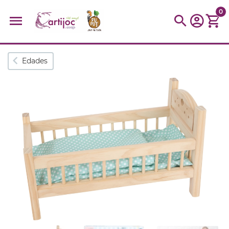
0
Búsquedas populares
Edades
muñeca
Parchís
Moulin
montessori
peonza
kit
kidynight
Puzzle
Botella
Panera