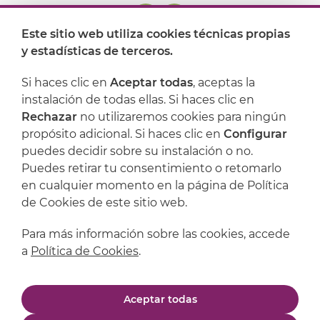
Este sitio web utiliza cookies técnicas propias
y estadísticas de terceros.
Dónde encontrarnos
Si haces clic en
Aceptar todas
, aceptas la
Artijoc
instalación de todas ellas. Si haces clic en
Rechazar
no utilizaremos cookies para ningún
Soporte
propósito adicional. Si haces clic en
Configurar
puedes decidir sobre su instalación o no.
Puedes retirar tu consentimiento o retomarlo
en cualquier momento en la página de Política
de Cookies de este sitio web.
Para más información sobre las cookies, accede
a
Política de Cookies
.
Aviso legal
Política de privacidad
Aceptar todas
Política de cookies
Condiciones de compra