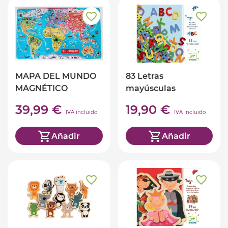
MAPA DEL MUNDO
83 Letras
MAGNÉTICO
mayúsculas
magneticas
39,99 €
19,90 €
IVA incluido
IVA incluido
Añadir
Añadir