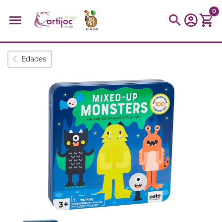
0
Búsquedas populares
Edades
muñeca
Parchís
Moulin
montessori
peonza
kit
kidynight
Puzzle
Botella
Panera