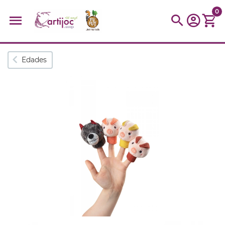
0
Búsquedas populares
Edades
muñeca
Parchís
Moulin
montessori
peonza
kit
kidynight
Puzzle
Botella
Panera