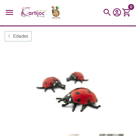
0
Búsquedas populares
Edades
muñeca
Parchís
Moulin
montessori
peonza
kit
kidynight
Puzzle
Botella
Panera