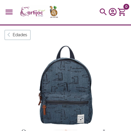
0
Búsquedas populares
Edades
muñeca
Parchís
Moulin
montessori
peonza
kit
kidynight
Puzzle
Botella
Panera