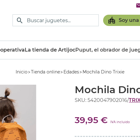
Soy una
operativa
La tienda de Artijoc
Puput, el obrador de jue
Inicio
Tienda online
Edades
Mochila Dino Trixie
Mochila Dino
SKU: 5420047902016
/
TRIX
39,95 €
IVA incluido