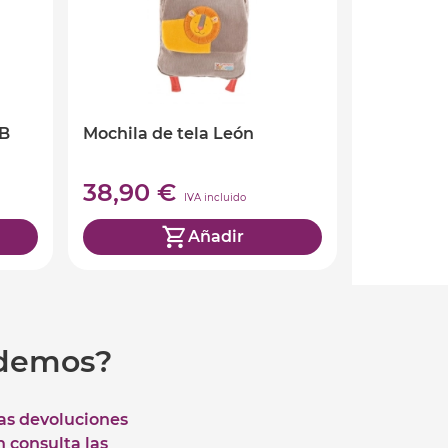
B
Mochila de tela León
38,90 €
IVA incluido
Añadir
udemos?
las devoluciones
n consulta las