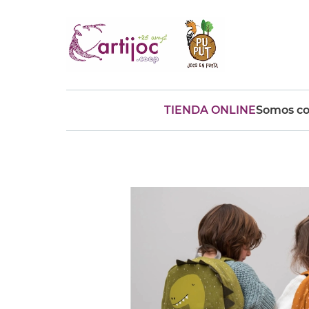
TIENDA ONLINE
Somos co
Búsquedas populares
muñeca
Parchís
Moulin
montessori
peonza
kit
kidynight
Puzzle
Botella
Panera