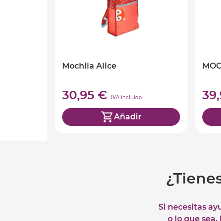
Mochila Alice
MOC
30,95 €
39
IVA incluido
Añadir
¿Tiene
Si necesitas ay
o lo que sea,