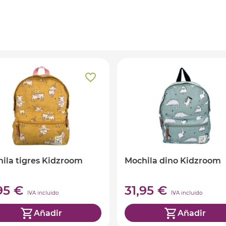
ila tigres Kidzroom
Mochila dino Kidzroom
,95 €
31,95 €
IVA incluido
IVA incluido
Añadir
Añadir