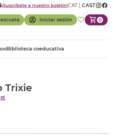
CAT
CAST
¡Suscríbete a nuestro boletín!
 escuela
Iniciar sesión
0
gos
Biblioteca coeducativa
 Trixie
IE