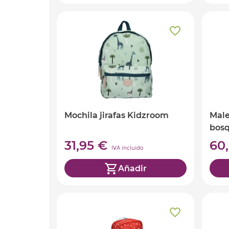
Mochila jirafas Kidzroom
Male
bos
31,95 €
60
IVA incluido
Añadir