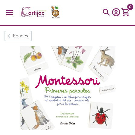
0
Búsquedas populares
Edades
muñeca
Parchís
Moulin
montessori
peonza
kit
kidynight
Puzzle
Botella
Panera