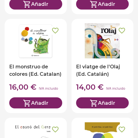
Añadir
Añadir
El monstruo de
El viatge de l'Olaj
colores (Ed. Catalan)
(Ed. Catalán)
16,00 €
14,00 €
IVA incluido
IVA incluido
Añadir
Añadir