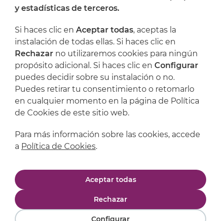
y estadísticas de terceros.
Dónde encontrarnos
Si haces clic en
Aceptar todas
, aceptas la
Artijoc
instalación de todas ellas. Si haces clic en
Rechazar
no utilizaremos cookies para ningún
Soporte
propósito adicional. Si haces clic en
Configurar
puedes decidir sobre su instalación o no.
Puedes retirar tu consentimiento o retomarlo
en cualquier momento en la página de Política
de Cookies de este sitio web.
Para más información sobre las cookies, accede
a
Política de Cookies
.
Aviso legal
Política de privacidad
Aceptar todas
Política de cookies
Condiciones de compra
Rechazar
Configurar