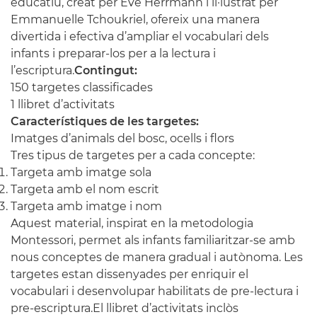
educatiu, creat per Ève Herrmann i il·lustrat per
Emmanuelle Tchoukriel, ofereix una manera
divertida i efectiva d’ampliar el vocabulari dels
infants i preparar-los per a la lectura i
l’escriptura.
Contingut:
150 targetes classificades
1 llibret d’activitats
Característiques de les targetes:
Imatges d’animals del bosc, ocells i flors
Tres tipus de targetes per a cada concepte:
Targeta amb imatge sola
Targeta amb el nom escrit
Targeta amb imatge i nom
Aquest material, inspirat en la metodologia
Montessori, permet als infants familiaritzar-se amb
nous conceptes de manera gradual i autònoma. Les
targetes estan dissenyades per enriquir el
vocabulari i desenvolupar habilitats de pre-lectura i
pre-escriptura.El llibret d’activitats inclòs