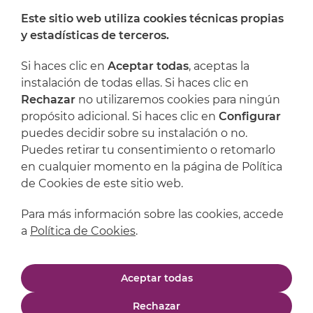
Este sitio web utiliza cookies técnicas propias
y estadísticas de terceros.
Dónde encontrarnos
Si haces clic en
Aceptar todas
, aceptas la
Artijoc
instalación de todas ellas. Si haces clic en
Rechazar
no utilizaremos cookies para ningún
Soporte
propósito adicional. Si haces clic en
Configurar
puedes decidir sobre su instalación o no.
Puedes retirar tu consentimiento o retomarlo
en cualquier momento en la página de Política
de Cookies de este sitio web.
Para más información sobre las cookies, accede
a
Política de Cookies
.
Aviso legal
Política de privacidad
Aceptar todas
Política de cookies
Condiciones de compra
Rechazar