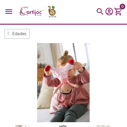
0
Búsquedas populares
Edades
muñeca
Parchís
Moulin
montessori
peonza
kit
kidynight
Puzzle
Botella
Panera