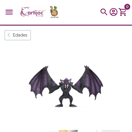
0
Búsquedas populares
Edades
muñeca
Parchís
Moulin
montessori
peonza
kidynight
Puzzle
Botella
Panera