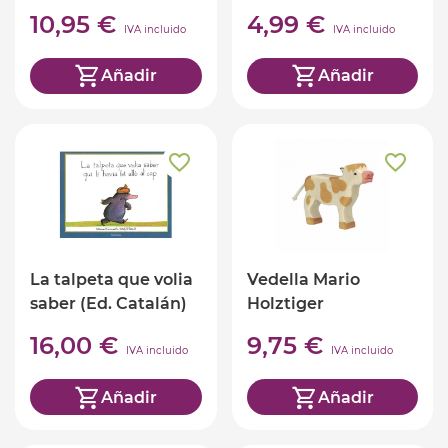
(ed. castellano)
10,95 €
4,99 €
IVA incluido
IVA incluido
Añadir
Añadir
La talpeta que volia
Vedella Mario
saber (Ed. Catalán)
Holztiger
16,00 €
9,75 €
IVA incluido
IVA incluido
Añadir
Añadir