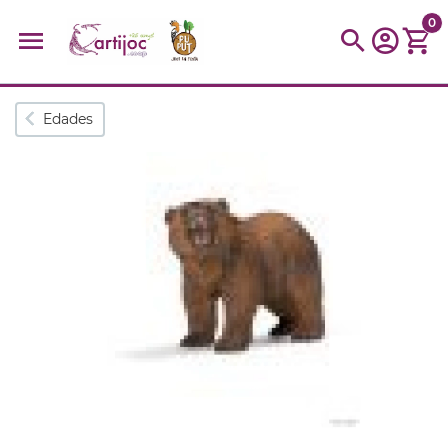
0
Búsquedas populares
Edades
muñeca
Parchís
Moulin
montessori
peonza
kit
kidynight
Puzzle
Botella
Panera