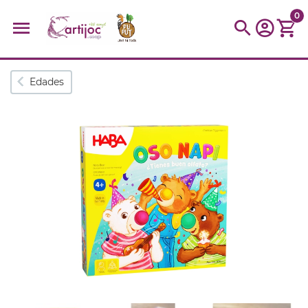
0
Búsquedas populares
Edades
muñeca
Parchís
Moulin
montessori
peonza
kit
kidynight
Puzzle
Botella
Panera