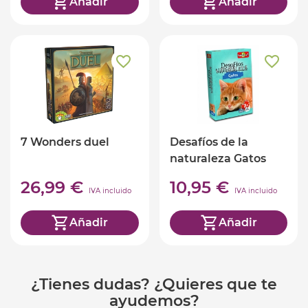
Añadir
Añadir
7 Wonders duel
Desafíos de la
naturaleza Gatos
(ed. castellano)
26,99 €
10,95 €
IVA incluido
IVA incluido
Añadir
Añadir
¿Tienes dudas? ¿Quieres que te
ayudemos?