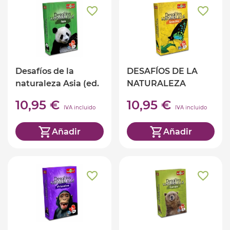
Desafíos de la
DESAFÍOS DE LA
naturaleza Asia (ed.
NATURALEZA
castellano)
INSECTOS (ed.
10,95 €
10,95 €
castellano)
IVA incluido
IVA incluido
Añadir
Añadir