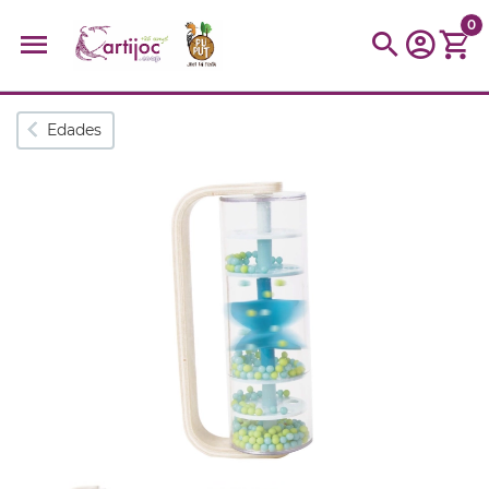
0
Búsquedas populares
Edades
muñeca
Parchís
Moulin
montessori
peonza
kit
kidynight
Puzzle
Botella
Panera