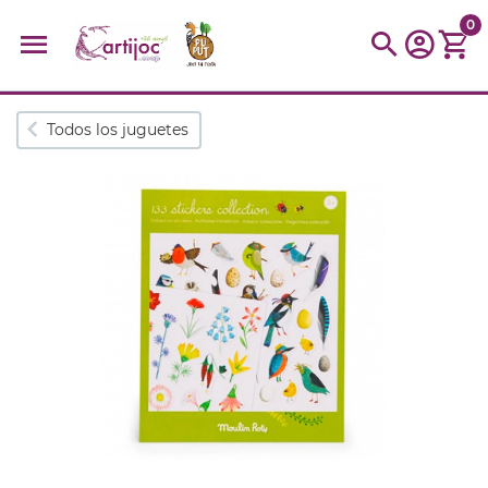
0
Búsquedas populares
Todos los juguetes
muñeca
Parchís
Moulin
montessori
peonza
kit
kidynight
Puzzle
Botella
Panera