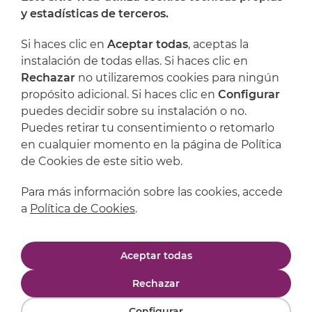
y estadísticas de terceros.
Dónde encontrarnos
Si haces clic en
Aceptar todas
, aceptas la
Artijoc
instalación de todas ellas. Si haces clic en
Rechazar
no utilizaremos cookies para ningún
Soporte
propósito adicional. Si haces clic en
Configurar
puedes decidir sobre su instalación o no.
Puedes retirar tu consentimiento o retomarlo
en cualquier momento en la página de Política
de Cookies de este sitio web.
Para más información sobre las cookies, accede
a
Política de Cookies
.
Aviso legal
Política de privacidad
Aceptar todas
Política de cookies
Condiciones de compra
Rechazar
Configurar