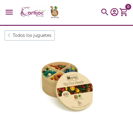
0
Búsquedas populares
Todos los juguetes
muñeca
Parchís
Moulin
montessori
peonza
kit
kidynight
Puzzle
Botella
Panera