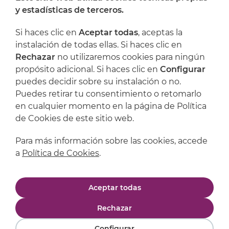
y estadísticas de terceros.
Dónde encontrarnos
Si haces clic en
Aceptar todas
, aceptas la
Artijoc
instalación de todas ellas. Si haces clic en
Rechazar
no utilizaremos cookies para ningún
Soporte
propósito adicional. Si haces clic en
Configurar
puedes decidir sobre su instalación o no.
Puedes retirar tu consentimiento o retomarlo
en cualquier momento en la página de Política
de Cookies de este sitio web.
Para más información sobre las cookies, accede
a
Política de Cookies
.
Aviso legal
Política de privacidad
Aceptar todas
Política de cookies
Condiciones de compra
Rechazar
Configurar