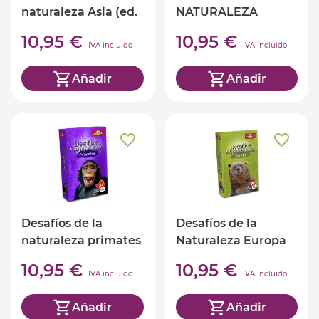
naturaleza Asia (ed.
NATURALEZA
castellano)
INSECTOS (ed.
10,95 €
10,95 €
castellano)
IVA incluido
IVA incluido
Añadir
Añadir
Desafíos de la
Desafíos de la
naturaleza primates
Naturaleza Europa
(ed. castellano)
(ed. castellano)
10,95 €
10,95 €
IVA incluido
IVA incluido
Añadir
Añadir