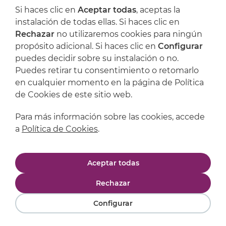
Si haces clic en
Aceptar todas
, aceptas la
Artijoc
instalación de todas ellas. Si haces clic en
Rechazar
no utilizaremos cookies para ningún
Soporte
propósito adicional. Si haces clic en
Configurar
puedes decidir sobre su instalación o no.
Puedes retirar tu consentimiento o retomarlo
en cualquier momento en la página de Política
de Cookies de este sitio web.
Para más información sobre las cookies, accede
a
Política de Cookies
.
Aviso legal
Política de privacidad
Aceptar todas
Política de cookies
Condiciones de compra
Rechazar
Configurar
Powered by
Comertis