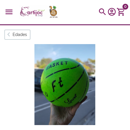
0
Búsquedas populares
Edades
muñeca
Parchís
Moulin
montessori
peonza
kit
kidynight
Puzzle
Botella
Panera