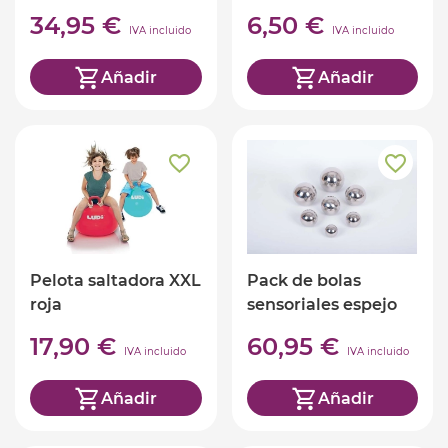
34,95 €
6,50 €
IVA incluido
IVA incluido
Añadir
Añadir
Pelota saltadora XXL
Pack de bolas
roja
sensoriales espejo
con sonido 7
17,90 €
60,95 €
medidas
IVA incluido
IVA incluido
Añadir
Añadir