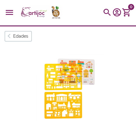
0
Búsquedas populares
Edades
muñeca
Parchís
Moulin
montessori
peonza
kit
kidynight
Puzzle
Botella
Panera