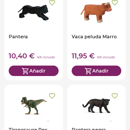
Pantera
Vaca peluda Marro
10,40 €
11,95 €
IVA incluido
IVA incluido
Añadir
Añadir
Tiranosaure Rex
Pantera negra