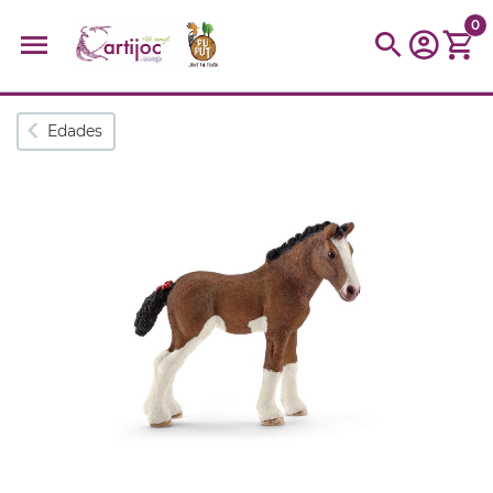
0
Búsquedas populares
Edades
muñeca
Parchís
Moulin
montessori
peonza
kit
kidynight
Puzzle
Botella
Panera