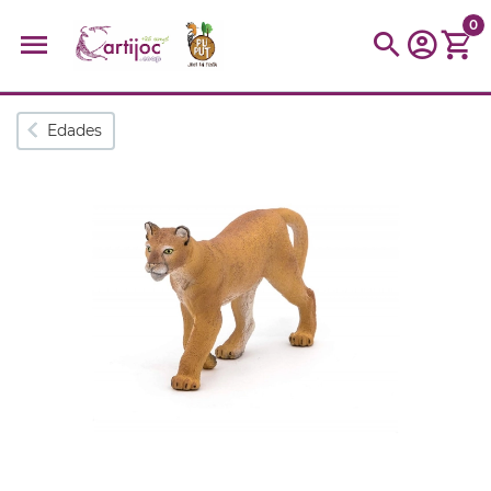
0
Búsquedas populares
Edades
muñeca
Parchís
Moulin
montessori
peonza
kit
kidynight
Puzzle
Botella
Panera