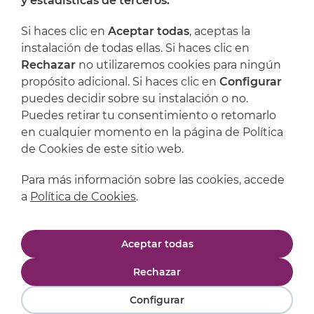
y estadísticas de terceros.
Dónde encontrarnos
Si haces clic en
Aceptar todas
, aceptas la
Artijoc
instalación de todas ellas. Si haces clic en
Rechazar
no utilizaremos cookies para ningún
Soporte
propósito adicional. Si haces clic en
Configurar
puedes decidir sobre su instalación o no.
Puedes retirar tu consentimiento o retomarlo
en cualquier momento en la página de Política
de Cookies de este sitio web.
Para más información sobre las cookies, accede
a
Política de Cookies
.
Aviso legal
Política de privacidad
Aceptar todas
Política de cookies
Condiciones de compra
Rechazar
Configurar
Powered by
Comertis