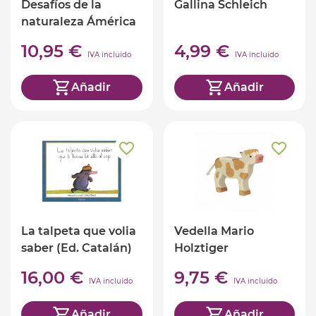
Desafíos de la
Gallina Schleich
naturaleza Ámérica
(ed. castellano)
10,95 €
4,99 €
IVA incluido
IVA incluido
Añadir
Añadir
La talpeta que volia
Vedella Mario
saber (Ed. Catalán)
Holztiger
16,00 €
9,75 €
IVA incluido
IVA incluido
Añadir
Añadir