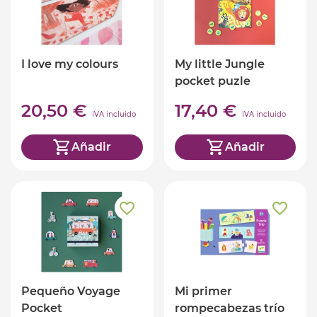
I love my colours
My little Jungle
pocket puzle
20,50 €
17,40 €
IVA incluido
IVA incluido
Añadir
Añadir
Pequeño Voyage
Mi primer
Pocket
rompecabezas trío