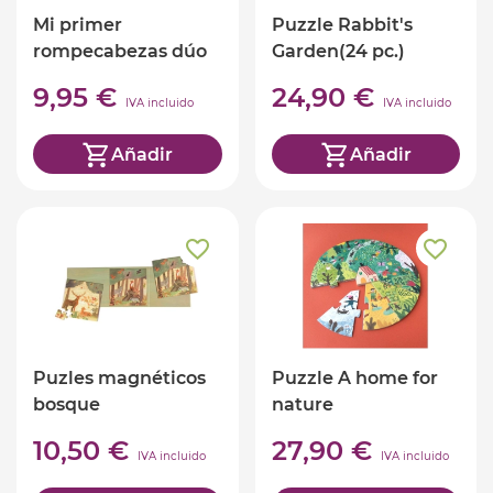
Mi primer
Puzzle Rabbit's
rompecabezas dúo
Garden(24 pc.)
huevos divertidos
9,95 €
24,90 €
IVA incluido
IVA incluido
Añadir
Añadir
Puzles magnéticos
Puzzle A home for
bosque
nature
10,50 €
27,90 €
IVA incluido
IVA incluido