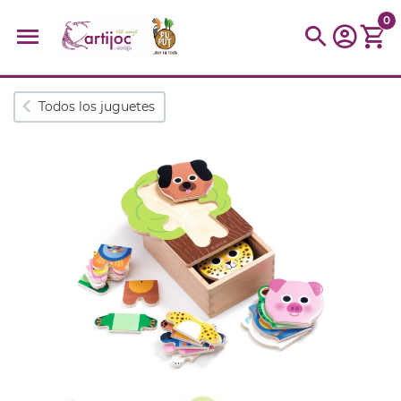
0
Búsquedas populares
Todos los juguetes
muñeca
Parchís
Moulin
montessori
peonza
kit
kidynight
Puzzle
Botella
Panera