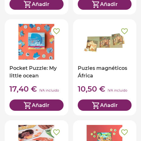
Añadir
Añadir
Pocket Puzzle: My
Puzles magnéticos
little ocean
África
17,40 €
10,50 €
IVA incluido
IVA incluido
Añadir
Añadir