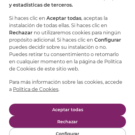
y estadísticas de terceros.
Dónde encontrarnos
Si haces clic en
Aceptar todas
, aceptas la
Artijoc
instalación de todas ellas. Si haces clic en
Rechazar
no utilizaremos cookies para ningún
Soporte
propósito adicional. Si haces clic en
Configurar
puedes decidir sobre su instalación o no.
Puedes retirar tu consentimiento o retomarlo
en cualquier momento en la página de Política
de Cookies de este sitio web.
Para más información sobre las cookies, accede
a
Política de Cookies
.
Aviso legal
Política de privacidad
Aceptar todas
Política de cookies
Condiciones de compra
Rechazar
Configurar