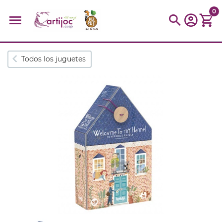
0
Búsquedas populares
Todos los juguetes
muñeca
Parchís
Moulin
montessori
peonza
kit
kidynight
Puzzle
Botella
Panera