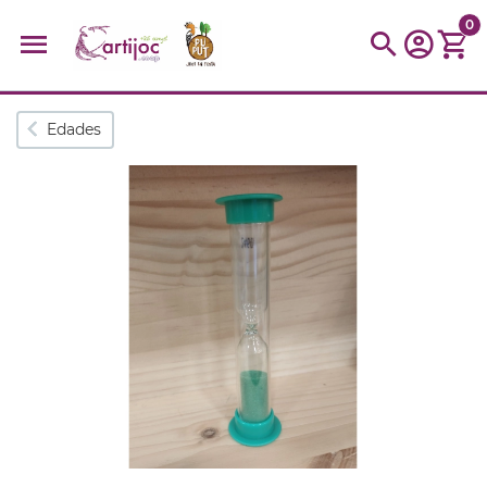
0
Búsquedas populares
Edades
muñeca
Parchís
Moulin
montessori
peonza
kit
kidynight
Puzzle
Botella
Panera