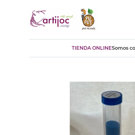
TIENDA ONLINE
Somos co
Búsquedas populares
muñeca
Parchís
Moulin
montessori
peonza
kit
kidynight
Puzzle
Botella
Panera