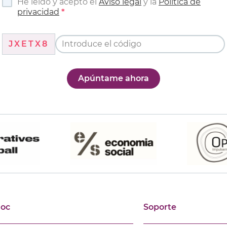
He leído y acepto el
Aviso legal
y la
Política de
privacidad
JXETX8
Apúntame ahora
joc
Soporte