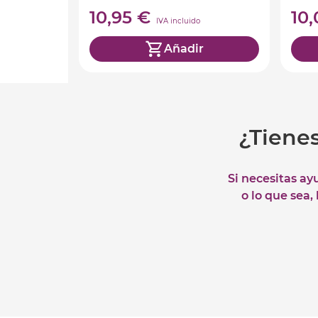
10,95 €
10
IVA incluido
Añadir
¿Tiene
Si necesitas ay
o lo que sea,