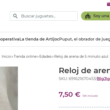
Soy una
operativa
La tienda de Artijoc
Puput, el obrador de jue
Inicio
Tienda online
Edades
Reloj de arena de 5 minuto azul
Reloj de are
SKU: 691621670453
/
BigJig
7,50 €
IVA incluido