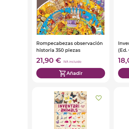
Rompecabezas observación
Inven
historia 350 piezas
(Ed.
21,90 €
18
IVA incluido
Añadir