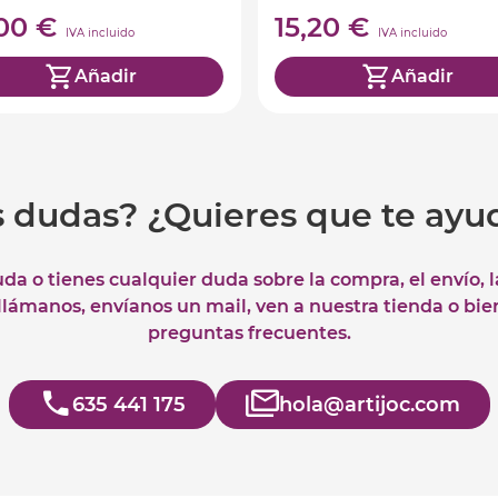
,00 €
15,20 €
IVA incluido
IVA incluido
Añadir
Añadir
s dudas? ¿Quieres que te ay
uda o tienes cualquier duda sobre la compra, el envío, 
 llámanos, envíanos un mail, ven a nuestra tienda o bie
preguntas frecuentes.
635 441 175
hola@artijoc.com