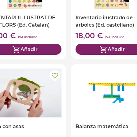
ENTARI IL.LUSTRAT DE
Inventario ilustrado de
FLORS (Ed. Catalán)
árboles (Ed. castellano)
,00 €
18,00 €
IVA incluido
IVA incluido
Añadir
Añadir
 con asas
Balanza matemática