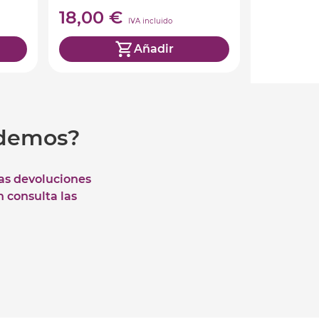
18,00 €
IVA incluido
Añadir
udemos?
las devoluciones
n consulta las