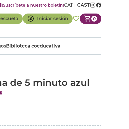
CAT
CAST
¡Suscríbete a nuestro boletín!
 escuela
Iniciar sesión
0
gos
Biblioteca coeducativa
na de 5 minuto azul
s