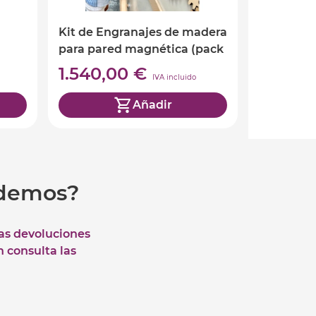
Kit de Engranajes de madera
para pared magnética (pack
para el aula)
1.540,00 €
IVA incluido
Añadir
udemos?
las devoluciones
n consulta las