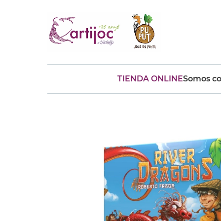
TIENDA ONLINE
Somos co
Búsquedas populares
muñeca
Parchís
Moulin
montessori
peonza
kit
kidynight
Puzzle
Botella
Panera