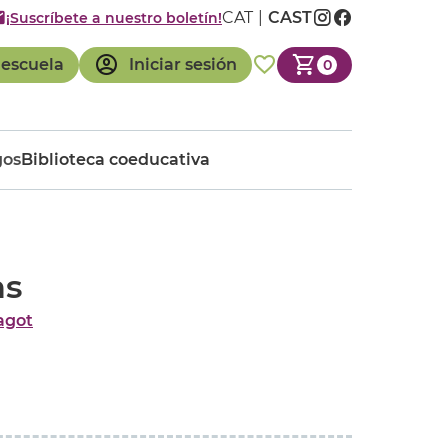
CAT
CAST
¡Suscríbete a nuestro boletín!
 escuela
Iniciar sesión
0
gos
Biblioteca coeducativa
ns
agot