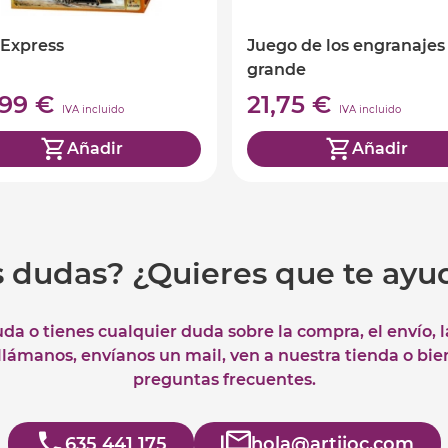
 Express
Juego de los engranajes
grande
,99 €
21,75 €
IVA incluido
IVA incluido
Añadir
Añadir
s dudas? ¿Quieres que te ay
uda o tienes cualquier duda sobre la compra, el envío, 
 llámanos, envíanos un mail, ven a nuestra tienda o bie
preguntas frecuentes.
635 441 175
hola@artijoc.com