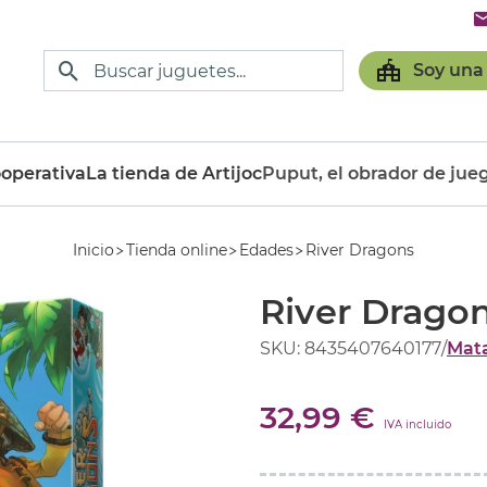
Soy una
operativa
La tienda de Artijoc
Puput, el obrador de jue
Inicio
Tienda online
Edades
River Dragons
River Drago
SKU: 8435407640177
/
Mat
32,99 €
IVA incluido