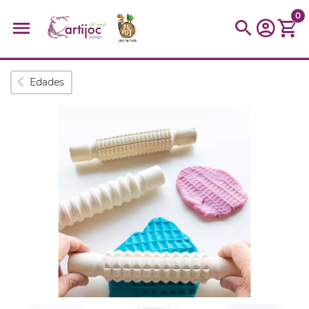
0
Búsquedas populares
Edades
muñeca
Parchís
Moulin
montessori
peonza
kit
kidynight
Puzzle
Botella
Panera