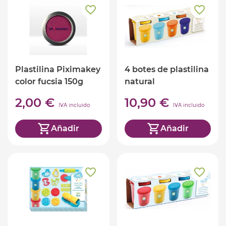
Plastilina Piximakey
4 botes de plastilina
color fucsia 150g
natural
2,00 €
10,90 €
IVA incluido
IVA incluido
Añadir
Añadir