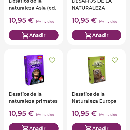
Desafíos de la
DESAFÍOS DE LA
naturaleza Asia (ed.
NATURALEZA
castellano)
INSECTOS (ed.
10,95 €
10,95 €
castellano)
IVA incluido
IVA incluido
Añadir
Añadir
Desafíos de la
Desafíos de la
naturaleza primates
Naturaleza Europa
(ed. castellano)
(ed. castellano)
10,95 €
10,95 €
IVA incluido
IVA incluido
Añadir
Añadir