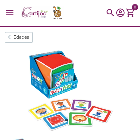
0
Búsquedas populares
Edades
muñeca
Parchís
Moulin
montessori
peonza
kit
kidynight
Puzzle
Botella
Panera