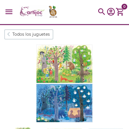
0
Búsquedas populares
Todos los juguetes
muñeca
Parchís
Moulin
montessori
peonza
kit
kidynight
Puzzle
Botella
Panera