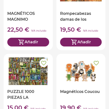
MAGNÉTICOS
Rompecabezas
MAGNIMO
damas de los
unicornios 500
22,50 €
19,50 €
piezas
IVA incluido
IVA incluido
Añadir
Añadir
PUZZLE 1000
Magnéticos Coucou
PIEZAS LA
BIBLIOTECA
15,00 €
19,90 €
IVA incluido
IVA incluido