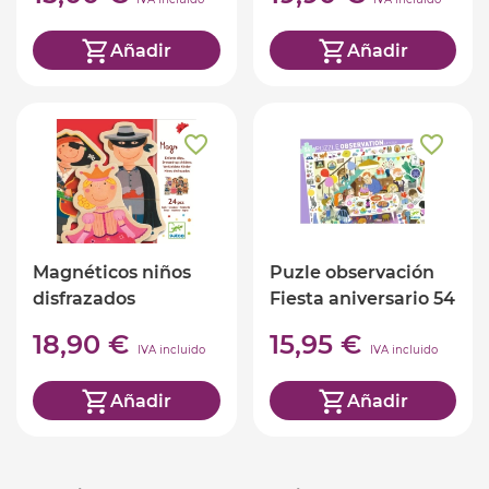
EXTRAÑA
Añadir
Añadir
Magnéticos niños
Puzle observación
disfrazados
Fiesta aniversario 54
piezas
18,90 €
15,95 €
IVA incluido
IVA incluido
Añadir
Añadir