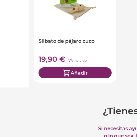
Silbato de pájaro cuco
19,90 €
IVA incluido
Añadir
¿Tiene
Si necesitas ay
o lo que sea,