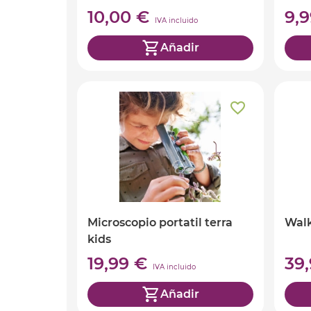
10,00 €
9,
IVA incluido
Añadir
Microscopio portatil terra
Walk
kids
19,99 €
39
IVA incluido
Añadir