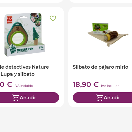
de detectives Nature
Silbato de pájaro mirlo
 Lupa y silbato
00 €
18,90 €
IVA incluido
IVA incluido
Añadir
Añadir