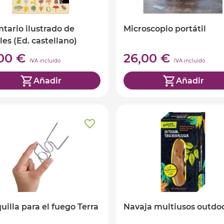
ntario ilustrado de
Microscopio portátil
les (Ed. castellano)
,00 €
26,00 €
IVA incluido
IVA incluido
Añadir
Añadir
uilla para el fuego Terra
Navaja multiusos outdo