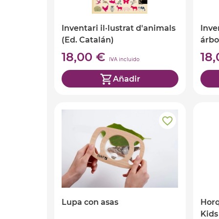
Inventari il·lustrat d'animals
Inve
(Ed. Catalán)
árbo
18,00 €
18
IVA incluido
Añadir
Lupa con asas
Horq
Kids