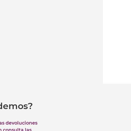
udemos?
las devoluciones
n consulta las