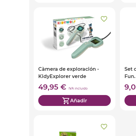
Càmera de exploración -
Set 
KidyExplorer verde
Fun.
49,95 €
9,
IVA incluido
Añadir