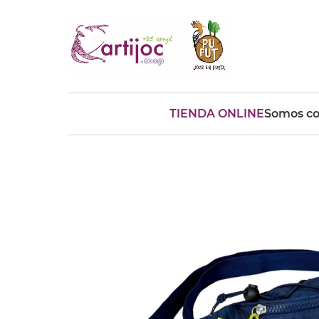
TIENDA ONLINE
Somos co
Búsquedas populares
muñeca
Parchís
Moulin
montessori
peonza
kit
kidynight
Puzzle
Botella
Panera