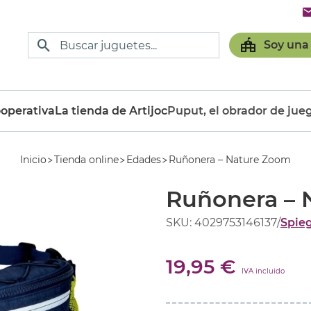
Soy una
operativa
La tienda de Artijoc
Puput, el obrador de jue
Inicio
Tienda online
Edades
Ruñonera – Nature Zoom
Ruñonera – 
SKU: 4029753146137
/
Spie
19,95 €
IVA incluido