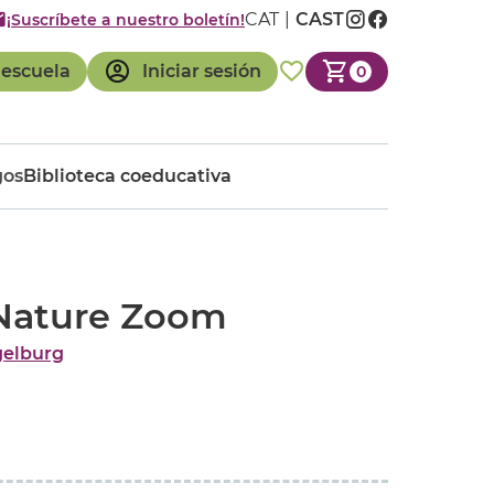
CAT
CAST
¡Suscríbete a nuestro boletín!
 escuela
Iniciar sesión
0
gos
Biblioteca coeducativa
Nature Zoom
gelburg