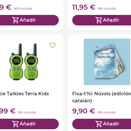
99 €
11,95 €
IVA incluido
IVA incluido
Añadir
Añadir
ie Talkies Terra Kids
Fixa-t'hi: Núvols (edició
catalán)
,99 €
9,90 €
IVA incluido
IVA incluido
Añadir
Añadir