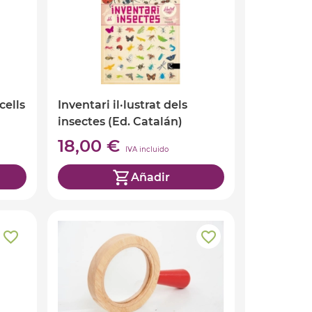
cells
Inventari il·lustrat dels
insectes (Ed. Catalán)
18,00 €
IVA incluido
Añadir