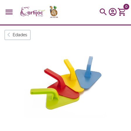
0
Búsquedas populares
Edades
muñeca
Parchís
Moulin
montessori
peonza
kit
kidynight
Puzzle
Botella
Panera