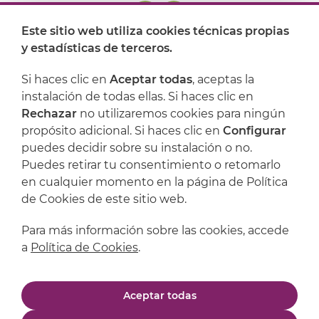
Este sitio web utiliza cookies técnicas propias
y estadísticas de terceros.
Dónde encontrarnos
Si haces clic en
Aceptar todas
, aceptas la
Artijoc
instalación de todas ellas. Si haces clic en
Rechazar
no utilizaremos cookies para ningún
Soporte
propósito adicional. Si haces clic en
Configurar
puedes decidir sobre su instalación o no.
Puedes retirar tu consentimiento o retomarlo
en cualquier momento en la página de Política
de Cookies de este sitio web.
Para más información sobre las cookies, accede
a
Política de Cookies
.
Aviso legal
Política de privacidad
Aceptar todas
Política de cookies
Condiciones de compra