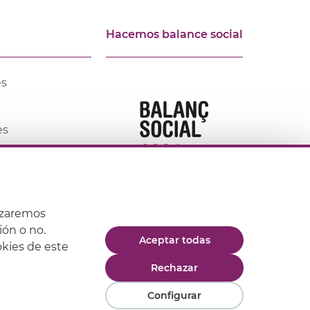
Hacemos balance social
es
es
lias, Carnet
s educativos
izaremos
ión o no.
Aceptar todas
okies de este
 de compra
Rechazar
Configurar