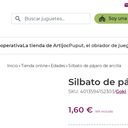
Soy una
operativa
La tienda de Artijoc
Puput, el obrador de jue
Inicio
Tienda online
Edades
Silbato de pájaro de arcilla
Silbato de pá
SKU: 4013594152303
/
Goki
1,60 €
IVA incluido