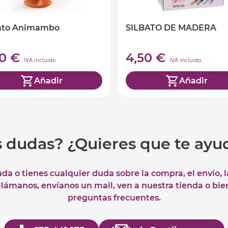
bato Animambo
SILBATO DE MADERA
90 €
4,50 €
IVA incluido
IVA incluido
Añadir
Añadir
s dudas? ¿Quieres que te ay
uda o tienes cualquier duda sobre la compra, el envío, 
 llámanos, envíanos un mail, ven a nuestra tienda o bie
preguntas frecuentes.