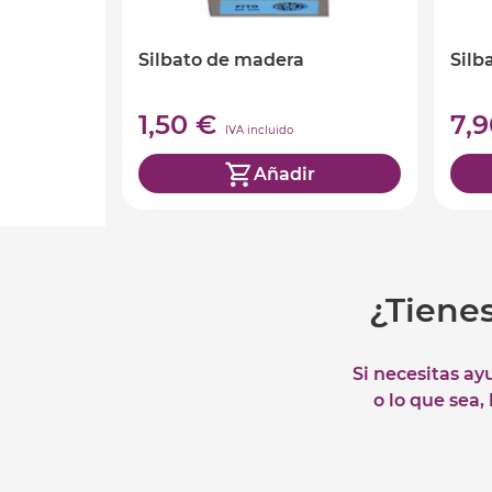
Silbato de madera
Sil
1,50 €
7,
IVA incluido
Añadir
¿Tiene
Si necesitas ay
o lo que sea,