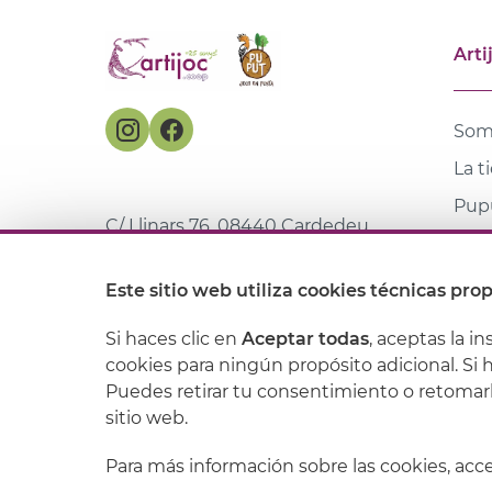
Arti
Som
La t
Pupu
C/ Llinars 76, 08440 Cardedeu
Con
635 441 175
/
931 597 850
Mar
Este sitio web utiliza cookies técnicas prop
web@artijoc.com
Bibl
Si haces clic en
Aceptar todas
, aceptas la in
cookies para ningún propósito adicional. Si 
Puedes retirar tu consentimiento o retomar
Aviso legal
sitio web.
Para más información sobre las cookies, ac