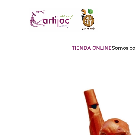
TIENDA ONLINE
Somos co
Búsquedas populares
muñeca
Parchís
Moulin
montessori
peonza
kit
kidynight
Puzzle
Botella
Panera