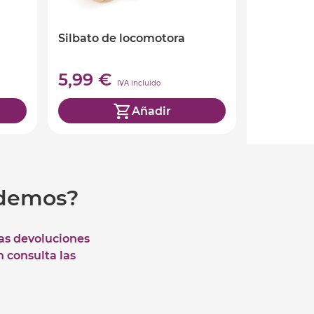
Silbato de locomotora
5,99 €
IVA incluido
Añadir
udemos?
las devoluciones
n consulta las