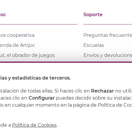
joc
Soporte
os cooperativa
Preguntas frecuent
ienda de Artijoc
Escuelas
t, el obrador de juegos
Envíos y devolucion
tacto
Descuentos para fami
Joven y profesionale
cas
ias y estadísticas de terceros.
ioteca coeducativa
stalación de todas ellas. Si haces clic en
Rechazar
no util
haces clic en
Configurar
puedes decidir sobre su instalac
lo en cualquier momento en la página de Política de Co
Política de privacidad
Política de cookies
Condiciones
cede a
Política de Cookies
.